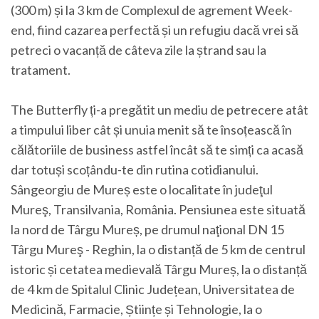
(300 m) și la 3 km de Complexul de agrement Week-
end, fiind cazarea perfectă și un refugiu dacă vrei să
petreci o vacanță de câteva zile la ștrand sau la
tratament.
The Butterfly ți-a pregătit un mediu de petrecere atât
a timpului liber cât și unuia menit să te însoțească în
călătoriile de business astfel încât să te simți ca acasă
dar totuși scoțându-te din rutina cotidianului.
Sângeorgiu de Mureș este o localitate în judeţul
Mureş, Transilvania, România. Pensiunea este situată
la nord de Târgu Mureș, pe drumul naţional DN 15
Târgu Mureş - Reghin, la o distanță de 5 km de centrul
istoric și cetatea medievală Târgu Mureș, la o distanță
de 4 km de Spitalul Clinic Județean, Universitatea de
Medicină, Farmacie, Științe și Tehnologie, la o