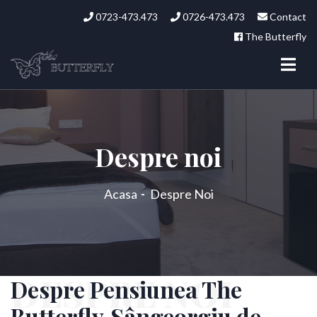
0723-473.473
0726-473.473
Contact
The Butterfly
Despre noi
Acasa
Despre Noi
DESPRE NOI
Despre Pensiunea The
Butterfly,Sângeorgiu de